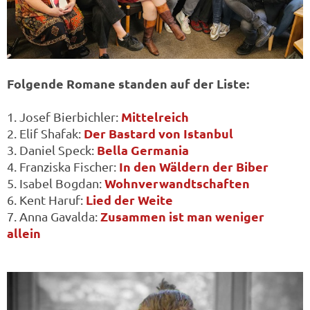
Folgende Romane standen auf der Liste:
Mittelreich
1. Josef Bierbichler:
Der Bastard von Istanbul
2. Elif Shafak:
Bella Germania
3. Daniel Speck:
In den Wäldern der Biber
4. Franziska Fischer:
Wohnverwandtschaften
5. Isabel Bogdan:
Lied der Weite
6. Kent Haruf:
Zusammen ist man weniger
7. Anna Gavalda:
allein