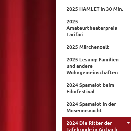
2025 HAMLET in 30 Min.
2025
Amateurtheaterpreis
Larifari
2025 Märchenzelt
2025 Lesung: Familien
und andere
Wohngemeinschaften
2024 Spamalot beim
Filmfestival
2024 Spamalot in der
Museumsnacht
2024 Die Ritter der
Tafelrunde in Aichach